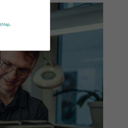
etMap
.