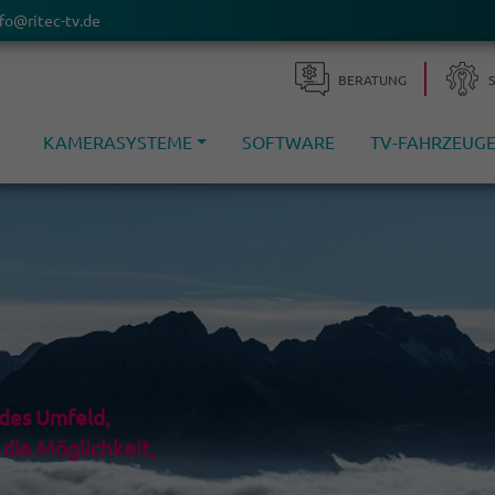
fo@ritec-tv.de
BERA­TUNG
KAMERASYSTEME
SOFTWARE
TV-FAHRZEUG
ndes Umfeld,
die Möglichkeit,