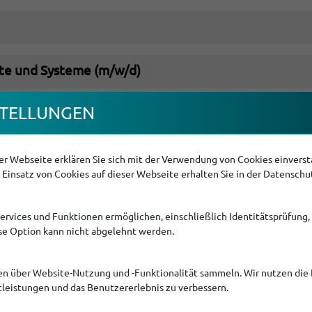
äte und Systeme (m/w/d)
TEL­LUNGEN
r Webseite erklären Sie sich mit der Verwendung von Cookies einversta
ben eine Frage? Wir rufen gerne 
Einsatz von Cookies auf dieser Webseite erhalten Sie in der Datenschu
Services und Funktionen ermöglichen, einschließlich Identitätsprüfung,
Jetzt Rückruf vereinbaren
ese Option kann nicht abgelehnt werden.
en über Website-Nutzung und -Funktionalität sammeln. Wir nutzen die 
tleistungen und das Benutzererlebnis zu verbessern.