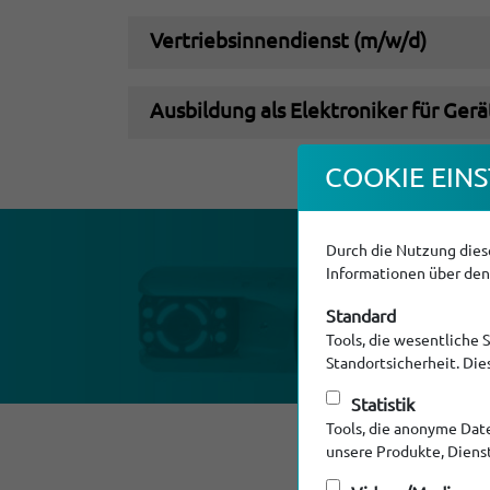
Vertriebsinnendienst (m/w/d)
Ausbildung als Elektroniker für Ger
COOKIE EINS
Durch die Nutzung diese
Sie ha
Informationen über den 
Standard
Tools, die wesentliche 
Standortsicherheit. Di
Statistik
Tools, die anonyme Dat
unsere Produkte, Diens