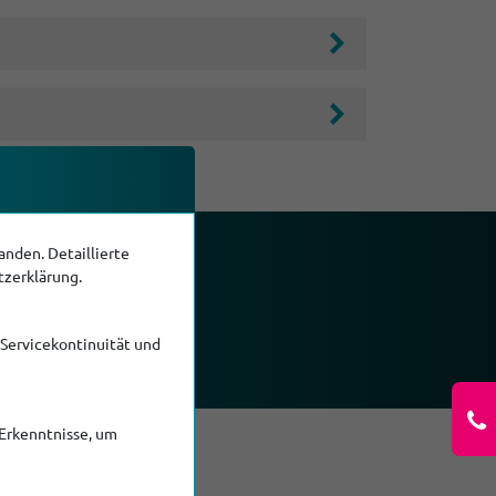
nden. Detaillierte
zurück.
tzerklärung.
 Servicekontinuität und
Erkenntnisse, um