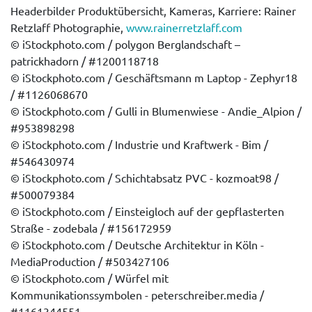
Headerbilder Produktübersicht, Kameras, Karriere:
Rainer
Retzlaff Photographie,
www.rainerretzlaff.com
© iStockphoto.com / polygon Berglandschaft –
patrickhadorn / #1200118718
© iStockphoto.com / Geschäftsmann m Laptop - Zephyr18
/ #1126068670
© iStockphoto.com / Gulli in Blumenwiese - Andie_Alpion /
#953898298
© iStockphoto.com / Industrie und Kraftwerk - Bim /
#546430974
© iStockphoto.com / Schichtabsatz PVC - kozmoat98 /
#500079384
© iStockphoto.com / Einsteigloch auf der gepflasterten
Straße - zodebala / #156172959
© iStockphoto.com / Deutsche Architektur in Köln -
MediaProduction / #503427106
© iStockphoto.com / Würfel mit
Kommunikationssymbolen - peterschreiber.media /
#1161344551