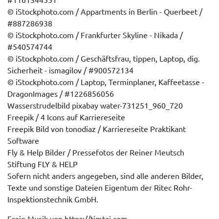
© iStockphoto.com / Appartments in Berlin - Querbeet /
#887286938
© iStockphoto.com / Frankfurter Skyline - Nikada /
#540574744
© iStockphoto.com / Geschäftsfrau, tippen, Laptop, dig.
Sicherheit - ismagilov / #900572134
© iStockphoto.com / Laptop, Terminplaner, Kaffeetasse -
DragonImages / #1226856056
Wasserstrudelbild pixabay water-731251_960_720
Freepik / 4 Icons auf Karriereseite
Freepik Bild von tonodiaz / Karriereseite Praktikant
Software
Fly & Help Bilder / Pressefotos der Reiner Meutsch
Stiftung FLY & HELP
Sofern nicht anders angegeben, sind alle anderen Bilder,
Texte und sonstige Dateien Eigentum der Ritec Rohr-
Inspektionstechnik GmbH.
Freie Musik von https://timtaj.com