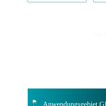
Sie 
Anwen­dungs­gebiet 