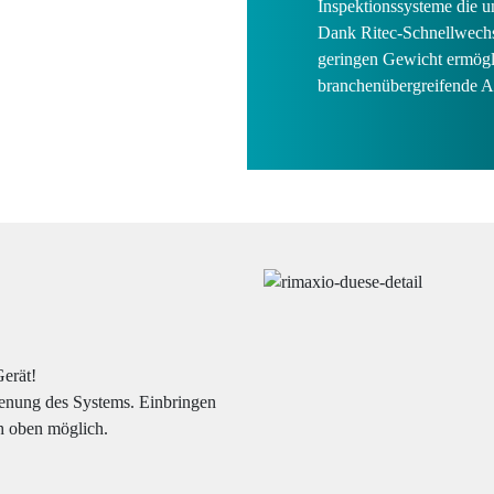
Inspektionssysteme die u
Dank Ritec-Schnellwech
geringen Gewicht ermögli
branchenübergreifende 
erät!
ienung des Systems. Einbringen
h oben möglich.