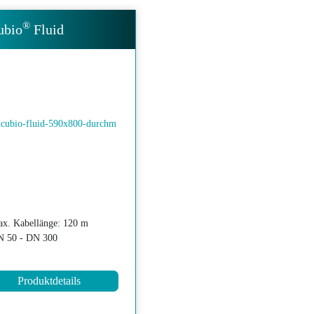
®
ubio
Fluid
x. Kabellänge: 120 m
 50 - DN 300
Produktdetails