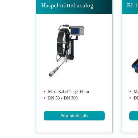
Haspel mittel analog
RI 
Max. Kabellänge: 60 m
Ma
DN 50 - DN 300
DN
Produktdetails