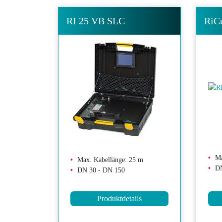
RI 25 VB SLC
RiC
Ma
Max. Kabellänge: 25 m
DN
DN 30 - DN 150
Produktdetails