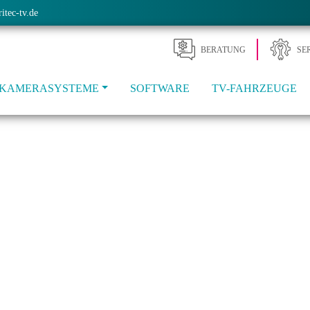
itec-tv.de
BERA­TUNG
SE
KAMERASYSTEME
SOFTWARE
TV-FAHRZEUGE