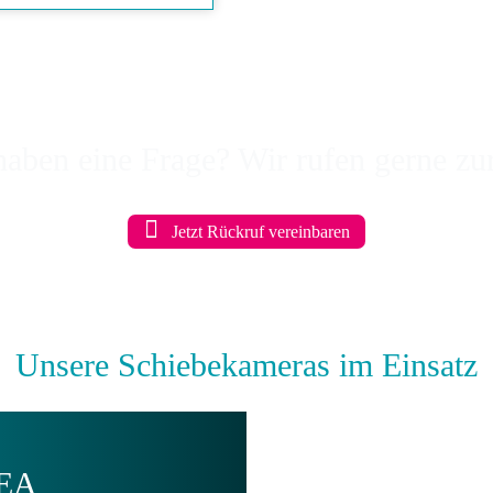
haben eine Frage? Wir rufen gerne zu
Jetzt Rückruf vereinbaren
Unsere Schie­bekameras im Einsatz
GEA