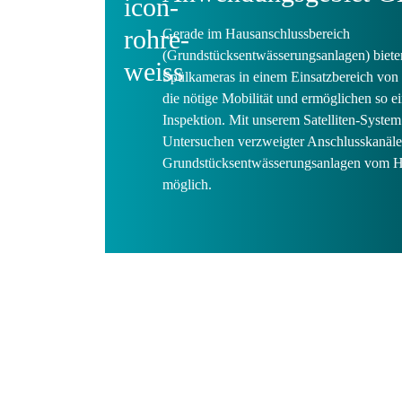
Gerade im Hausanschlussbereich
(Grundstücksentwässerungsanlagen) biete
Spülkameras in einem Einsatzbereich vo
die nötige Mobilität und ermöglichen so ei
Inspektion. Mit unserem Satelliten-System 
Untersuchen verzweigter Anschlusskanäle
Grundstücksentwässerungsanlagen vom Ha
möglich.