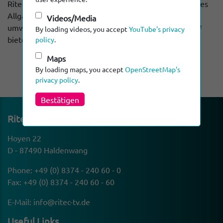
Ritec ihren Firmensitz im ersten Gewerbepassivhaus des
Allgäus im Haldenwanger Gewerbegebiet Hoyen. Die
Videos/Media
umweltfreundliche und moderne Fertigung auf 800 m²
By loading videos, you accept
YouTube's privacy
bietet reichlich Platz für Mensch und Maschine.
policy
.
Maps
By loading maps, you accept
OpenStreetMap's
privacy policy
.
Bestätigen
Ritec Rohr-Inspek­tion­stechnik GmbH
Hoyen 22
D - 87490 Haldenwang
Phone:
+49 (0) 8374 - 240 60 - 0
Fax: +49 (0) 8374 - 240 60 - 60
E-Mail:
info@ritec-tv.de
Useful Links