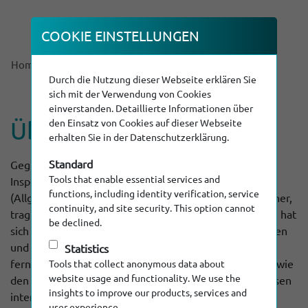
COOKIE EINSTEL­LUNGEN
Home
About us
Durch die Nutzung dieser Webseite erklären Sie
sich mit der Verwendung von Cookies
einverstanden. Detaillierte Informationen über
den Einsatz von Cookies auf dieser Webseite
Über Ritec
erhalten Sie in der Datenschutzerklärung.
Standard
Gegründet im Jahr 1992, steht die Ritec Rohr-
Tools that enable essential services and
Inspektionstechnik GmbH in Haldenwang bei Kempten
functions, including identity verification, service
(Allgäu) heute an der Spitze der Hersteller ganzheitlicher,
continuity, and site security. This option cannot
tragbarer Kanalinspektionssysteme. Das Unternehmen hat
be declined.
sich durch die Entwicklung und Herstellung von robusten
und hochwertigen Farb-TV-Kamerasystemen für die
Statistics
ferngesteuerte Rohr-, Kanal- und Schachtinspektion sowie
Tools that collect anonymous data about
website usage and functionality. We use the
den regelmäßigen Auftritten auf weltweiten Fachmessen
insights to improve our products, services and
international einen Namen gemacht. Seit 2006 hat die
user experience.