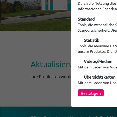
Durch die Nutzung diese
Informationen über den 
Standard
Tools, die wesentliche 
Standortsicherheit. Di
Statistik
Tools, die anonyme Dat
unsere Produkte, Diens
Videos/Medien
Aktuali­sierung erfolg­re
Mit dem Laden von Vide
Ihre Profildaten wurden aktualisiert.
Übersichtskarten
Mit dem Laden von Über
Bestätigen