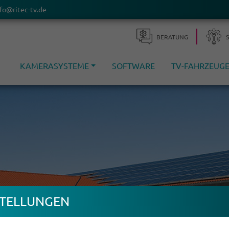
fo@ritec-tv.de
BERA­TUNG
KAMERASYSTEME
SOFTWARE
TV-FAHRZEUG
TEL­LUNGEN