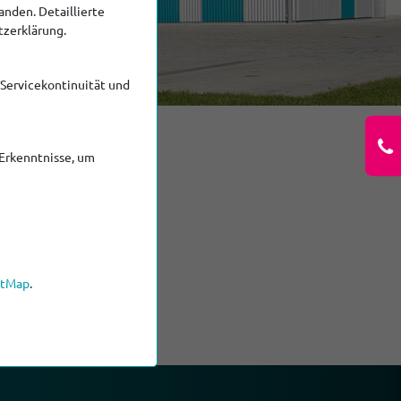
nden. Detaillierte
tzerklärung.
 Servicekontinuität und
Erkenntnisse, um
etMap
.