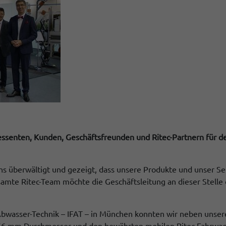
eressenten, Kunden, Geschäftsfreunden und Ritec-Partnern für
s überwältigt und gezeigt, dass unsere Produkte und unser Se
amte Ritec-Team möchte die Geschäftsleitung an dieser Stelle
 Abwasser-Technik – IFAT – in München konnten wir neben unse
56 mm Durchmesser und den bewährten mobilen Ritec-Fahrwage