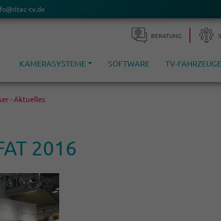
fo@ritec-tv.de
BERA­TUNG
KAMERASYSTEME
SOFTWARE
TV-FAHRZEUG
er - Aktuelles
IFAT 2016